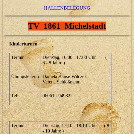
HALLENBELEGUNG
TV 1861 Michelstadt
Kinderturnen
Termin
Dienstag, 16:00 - 17:00 Uhr (
6 - 8 Jahre )
Übungsleiterin
Daniela Banse-Wilczek
Verena Schlößmann
Tel.
06061 - 949822
Termin
Dienstag, 17:10 - 18:10 Uhr ( 8
- 10 Jahre )